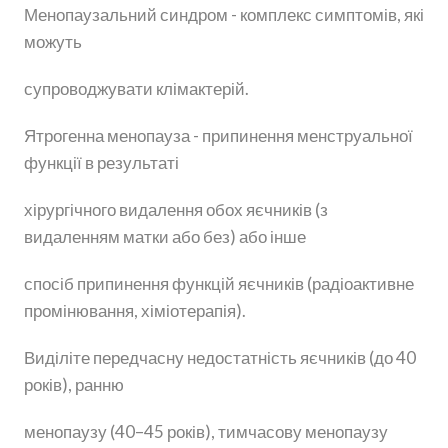
Менопаузальний синдром - комплекс симптомів, які
можуть
супроводжувати клімактерій.
Ятрогенна менопауза - припинення менструальної
функції в результаті
хірургічного видалення обох яєчників (з
видаленням матки або без) або інше
спосіб припинення функцій яєчників (радіоактивне
промінювання, хіміотерапія).
Виділіте передчасну недостатність яєчників (до 40
років), ранню
менопаузу (40–45 років), тимчасову менопаузу