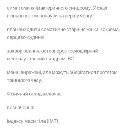
симптоми клімактеричного синдрому. У фазі
пізньої постменопаузи на першу чергу
план виходити соматичне старіння жінки, зокрема,
серцево-судинні
захворювання, остеопороз і сечошкірний
менопаузальний синдром. ВС
менш виражені, але можуть зберігатися протягом
тривалого часу.
Фізичний огляд включає
визначення:
індексу маси тіла (ІМТ);