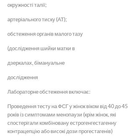
окружності талії;
артеріального тиску (АТ);
обстеження органів малого тазу
(дослідження шийки матки в
дзеркалах, бімануальне
дослідження
Лабораторне обстеження включає:
Проведення тесту на ФСГ у жінок віком від 40 до 45
років із симптомами менопаузи (крім жінок, які
спостерігали комбіновану естрогенгестагенну
контрацепцію або високі дози прогестагенів)