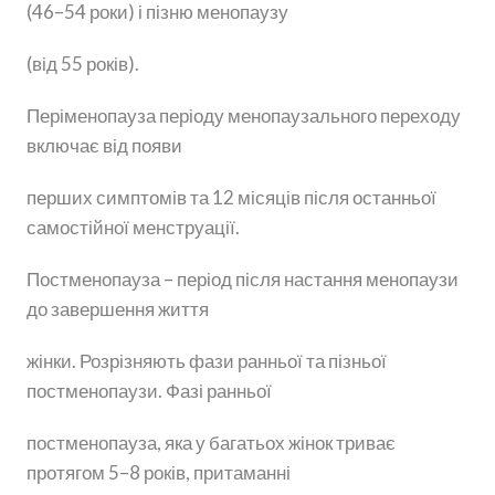
(46–54 роки) і пізню менопаузу
(від 55 років).
Періменопауза періоду менопаузального переходу
включає від появи
перших симптомів та 12 місяців після останньої
самостійної менструації.
Постменопауза – період після настання менопаузи
до завершення життя
жінки. Розрізняють фази ранньої та пізньої
постменопаузи. Фазі ранньої
постменопауза, яка у багатьох жінок триває
протягом 5–8 років, притаманні