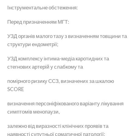
Інструментальне обстеження:
Перед призначенням МГТ:
УЗД органів малого тазу з визначенням товщини та
структури ендометрії;
УЗД комплексу інтима-медіа каротидних та
стегнових артерій у слабкому та
помірного ризику ССЗ, визначених за шкалою
SCORE
визначення персоніфікованого варіанту лікування
симптомів менопаузи,
залежно від виразності клінічних проявів та
наявності супутньої соматичної патології: