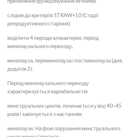
припинення функціонування яєчників.
слідом до критеріїв STRAW+10 (Стадії
репродуктивного старіння)
виділити 4 періоди клімактерію: період
менопаузального переходу,
менопауза, перименопауза і постменопауза (див.
додаток 2).
Період менопаузального переходу
характеризується варіабельністю
менструальних циклів, починається у віці 40–45
років і закінчується з настанням
менопаузи. На фоні порушення менструального
циклу може з'явитися