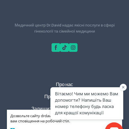
Медичний центр Dr.David надає якісні послуги в сфері
гінекології та сімейної медицини
Про нас
Правила та умови
Залишит відгук у відділ якості
×
Дозвольте сайту drdavid.com.ua відправляти
вам сповіщення на робочий стіл.