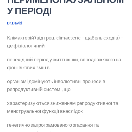
ПЕРИМЕНОПАУЗАЛЬНОМ
У ПЕРІОДІ
Dr.David
Клімактерій̆ (від грец. climacteric – щабель сходів) –
це фізіологічний
перехідний період у житті жінки, впродовж якого на
фоні вікових змін в
організмі домінують інволютивні процеси в
репродуктивній системі, що
характеризуються зниженням репродуктивної та
менструальної функції внаслідок
генетично запрограмованого згасання та