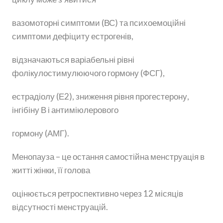
вазомоторні симптоми (ВС) та психоемоційні
симптоми дефіциту естрогенів,
відзначаються варіабельні рівні
фолікулостимулюючого гормону (ФСГ),
естрадіолу (Е2), зниження рівня прогестерону,
інгібіну В і антиміюлерового
гормону (АМГ).
Менопауза – це остання самостійна менструація в
житті жінки, її голова
оцінюється ретроспективно через 12 місяців
відсутності менструацій.