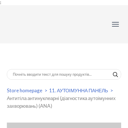
:
Store homepage
11. АУТОІМУННА ПАНЕЛЬ
Антитіла антинуклеарні (діагностика аутоімунних
захворювань) (ANA)