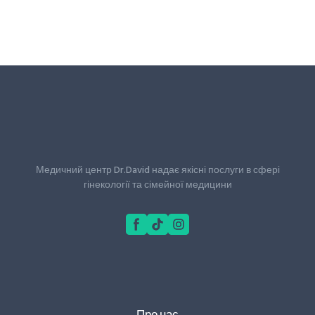
Медичний центр Dr.David надає якісні послуги в сфері
гінекології та сімейної медицини
Про нас