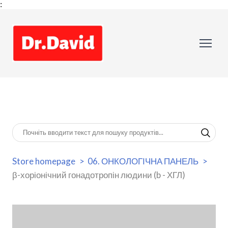
:
Store homepage
06. ОНКОЛОГІЧНА ПАНЕЛЬ
β-хоріонічний гонадотропін людини (b - ХГЛ)