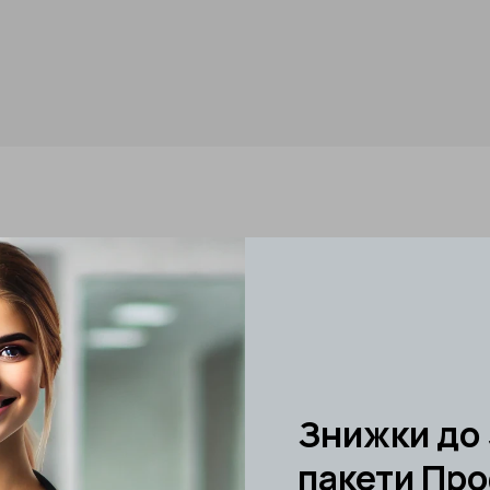
ГІЧНИХ ДОСЛІДЖЕНЬ
Бакпосів жовчі + АБГ
В наявності
Бакпосів жовчі 