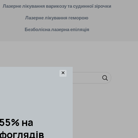
Лазерне лікування варикозу та судинної зірочки
Лазерне лікування геморою
Безболісна лазерна епіляція
✕
+ АБГ
(12-172)