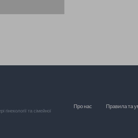
Про нас
Правила та 
 гінекології та сімейної