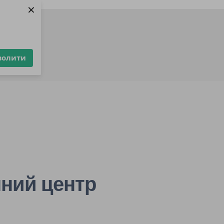
×
ерства
волити
ку
ний центр