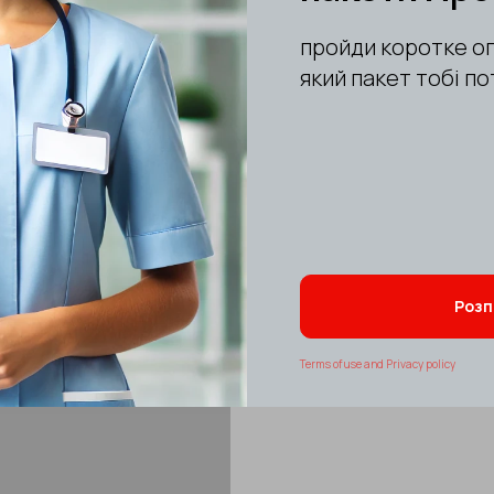
Код товару 3308
₴350,00 UAH
Додати в к
ОПИС
ДЕТАЛІ ТА ХАРАКТ
Термін (роб. день): 8