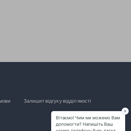
умови
Залишит відгук у відділ якості