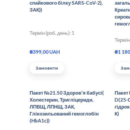
спайкового білку SARS-CoV-2),
загаль
ЗАК))
Креати
сирова
гемогл
Термін (роб. день): 1
Термін 
₴399,00 UAH
₴1 18
Замовити
Зам
Пакет №21.50 Здоров’я бабусі(
Пакет 
Холестерин, Тригліцериди,
D(25-О
ЛПВЩ, ЛПНЩ, ЗАК,
гідро
Глікозильований гемоглобін
К)
(HbA1c))