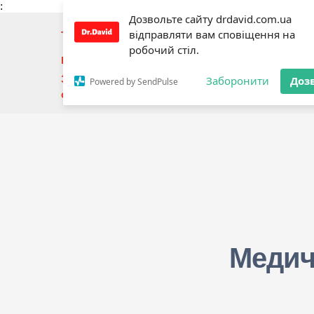
:
Дозвольте сайту drdavid.com.ua
відправляти вам сповіщення на
Телефон:
+3
80673443039
Подзвонити
робочий стіл.
Email:
moc.liamg%40aiiledagdivad.rd
Здійснює діяльність на підставі рішення Мініст
Заборонити
Доз
Powered by SendPulse
охорони здоров'я України №138 від 21.01.2022 ро
Медич