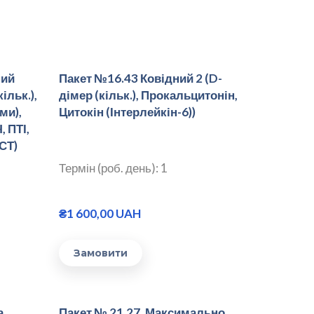
ний
Пакет №16.43 Ковідний 2 (D-
ільк.),
дімер (кільк.), Прокальцитонін,
ми),
Цитокін (Інтерлейкін-6))
 ПТІ,
АСТ)
Термін (роб. день): 1
₴1 600,00 UAH
Замовити
а
Пакет № 21.27. Максимально