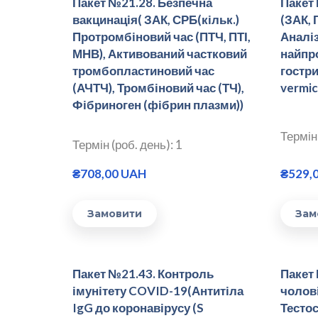
Пакет №21.28. Безпечна
Пакет
вакцинація( ЗАК, СРБ(кільк.)
(ЗАК, 
Протромбіновий час (ПТЧ, ПТІ,
Аналіз
МНВ), Активований частковий
найпро
тромбопластиновий час
гостри
(АЧТЧ), Тромбіновий час (ТЧ),
vermicu
Фібриноген (фібрин плазми))
Термін 
Термін (роб. день): 1
₴708,00 UAH
₴529,
Замовити
Зам
Пакет №21.43. Контроль
Пакет
імунітету COVID-19(Антитіла
чолові
IgG до коронавірусу (S
Тестос