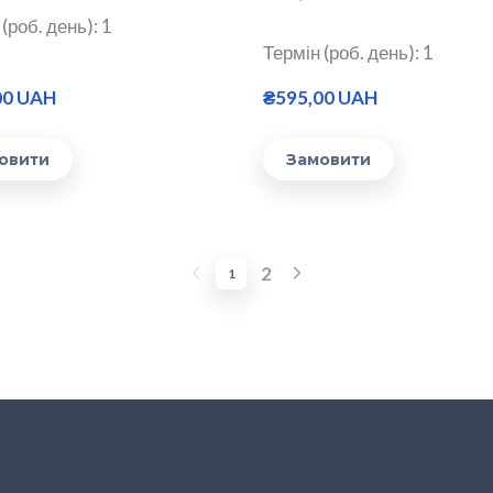
(роб. день): 1
Термін (роб. день): 1
00 UAH
₴595,00 UAH
овити
Замовити
2
1