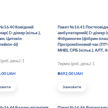
 №16.40 Ковідний
Пакет №16.41 Постковід
нар( D-дімер (кільк.),
амбулаторний( D-дімер (к
ин, Цитокін
Фібриноген (фібрин плаз
лейкін-6))
Протромбіновий час (ПТЧ,
МНВ), СРБ (кільк.), АЛТ, 
(роб. день): 1
Термін (роб. день): 1
0,00 UAH
₴692,00 UAH
овити
Замовити
№16.44 Баланс вітамінів
Пакет №16.46 Діагностик