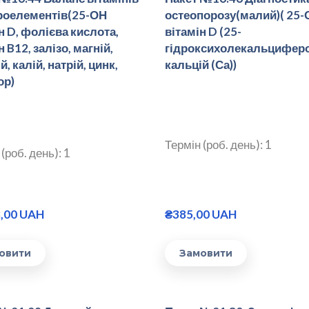
кроелементів(25-ОН
остеопорозу(малий)( 25-
н D, фолієва кислота,
вітамін D (25-
н B12, залізо, магній,
гідроксихолекальциферо
й, калій, натрій, цинк,
кальцій (Са))
р)
Термін (роб. день): 1
(роб. день): 1
8,00 UAH
₴385,00 UAH
овити
Замовити