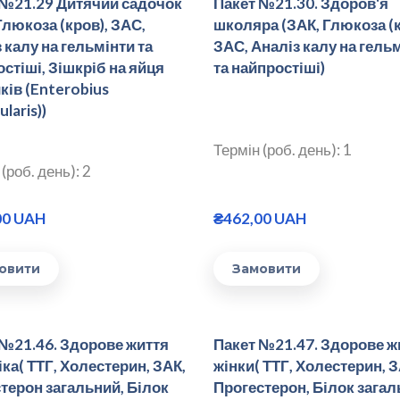
 №21.29 Дитячий садочок
Пакет №21.30. Здоров'я
Глюкоза (кров), ЗАС,
школяра (ЗАК, Глюкоза (к
 калу на гельмінти та
ЗАС, Аналіз калу на гель
стіші, Зішкріб на яйця
та найпростіші)
ків (Enterobius
laris))
Термін (роб. день): 1
(роб. день): 2
00 UAH
₴462,00 UAH
овити
Замовити
 №21.46. Здорове життя
Пакет №21.47. Здорове ж
ка( ТТГ, Холестерин, ЗАК,
жінки( ТТГ, Холестерин, З
терон загальний, Білок
Прогестерон, Білок загал