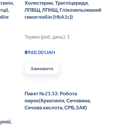
тинін,
Холестерин, Тригліцериди,
ці),
ЛПВЩ, ЛПНЩ, Глікозильований
обін
гемоглобін (HbA1c))
Термін (роб. день): 1
₴960,00 UAH
Замовити
Пакет №21.53. Робота
нирок(Креатинін, Сечовина,
Сечова кислота, СРБ,ЗАК)
ров),