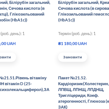
ний, Білірубін загальний,
Білірубін загальний, Креа
нін, Сечова кислота (в
Сечова кислота (в сироват
тці), Глікозильований
Глікозильований гемогл
обін (HbA1c))
(HbA1c))
(роб. день): 1
Термін (роб. день): 1
0,00 UAH
₴1 180,00 UAH
овити
Замовити
№21.51.Рівень вітаміну
Пакет №21.52.
Н вітамін D (25-
Кардіоризик(Холестерин,
ксихолекальциферол),ЗА
ЛПВЩ, ЛПНЩ, ЛПДНЩ,
Тригліцериди, Коеф.
атерогенності, Глюкоза (к
ЗАК)