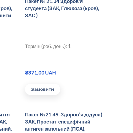
Пакет № 21.34 Здоров'я
ров),
студента (ЗАК, Глюкоза (кров),
мінти
ЗАС )
Термін (роб. день): 1
₴371,00 UAH
Замовити
иття
Пакет №21.49. Здоров’я дідуся(
АК,
ЗАК, Простат-специфічний
ьний,
антиген загальний (ПСА),