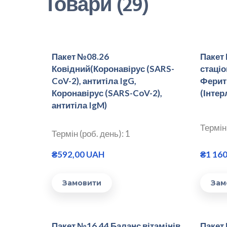
Товари (29)
Пакет №08.26
Пакет
Ковідний(Коронавірус (SARS-
стаціо
CoV-2), антитіла IgG,
Ферит
Коронавірус (SARS-CoV-2),
(Інтер
антитіла IgM)
Термін 
Термін (роб. день): 1
₴592,00 UAH
₴1 16
Замовити
Зам
Пакет №16.44 Баланс вітамінів
Пакет 