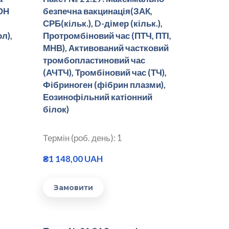
ОН
безпечна вакцинація(ЗАК,
СРБ(кільк.), D-дімер (кільк.),
л),
Протромбіновий час (ПТЧ, ПТІ,
МНВ), Активований частковий
тромбопластиновий час
(АЧТЧ), Тромбіновий час (ТЧ),
Фібриноген (фібрин плазми),
Еозинофільний катіонний
білок)
Термін (роб. день): 1
₴1 148,00 UAH
Замовити