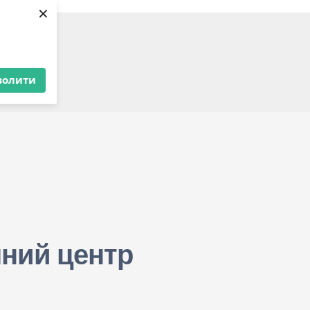
×
ерства
волити
ку
ний центр