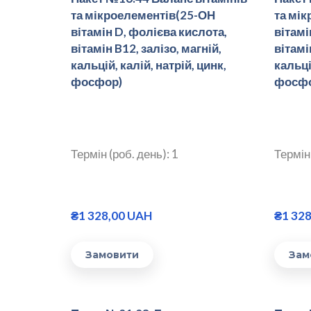
та мікроелементів(25-ОН
та мі
вітамін D, фолієва кислота,
вітамі
вітамін B12, залізо, магній,
вітамі
кальцій, калій, натрій, цинк,
кальці
фосфор)
фосфо
Термін (роб. день): 1
Термін 
₴1 328,00 UAH
₴1 32
Замовити
Зам