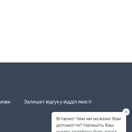
умови
Залишит відгук у відділ якості