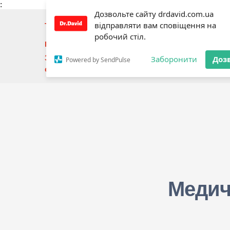
:
Дозвольте сайту drdavid.com.ua
відправляти вам сповіщення на
Телефон:
+3
80673443039
Подзвонити
робочий стіл.
Email:
moc.liamg%40aiiledagdivad.rd
Здійснює діяльність на підставі рішення Мініст
Заборонити
Доз
Powered by SendPulse
охорони здоров'я України №138 від 21.01.2022 ро
Медич