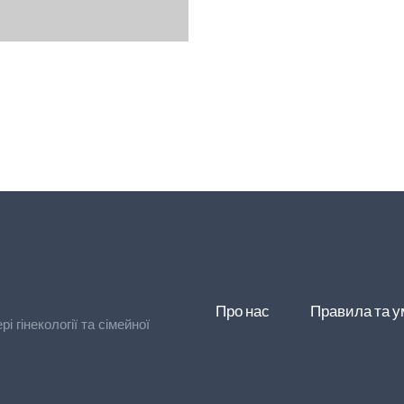
Про нас
Правила та 
 гінекології та сімейної