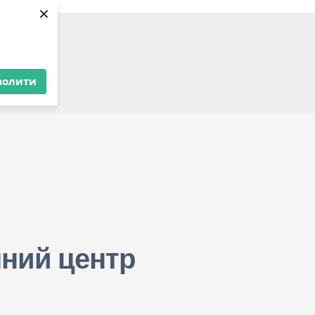
×
ерства
волити
ку
ний центр