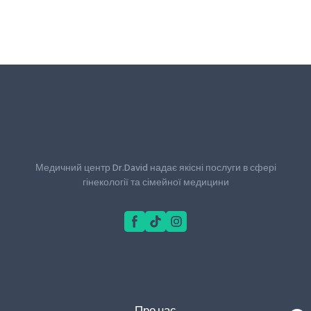
Медичний центр Dr.David надає якісні послуги в сфері
гінекології та сімейної медицини
Про нас