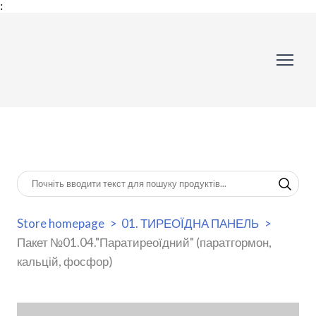
:
Store homepage
01. ТИРЕОЇДНА ПАНЕЛЬ
Пакет №01.04."Паратиреоїдний" (паратгормон,
кальцій, фосфор)