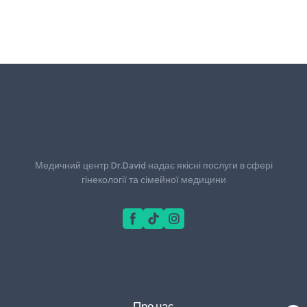
Медичний центр Dr.David надає якісні послуги в сфері
гінекології та сімейної медицини
Про нас