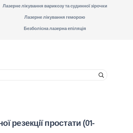
Лазерне лікування варикозу та судинної зірочки
Лазерне лікування геморою
Безболісна лазерна епіляція
ої резекції простати
(01-