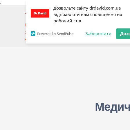
:
Дозвольте сайту drdavid.com.ua
відправляти вам сповіщення на
Телефон:
+3
80673443039
Подзвонити
робочий стіл.
Email:
moc.liamg%40aiiledagdivad.rd
Здійснює діяльність на підставі рішення Мініст
Заборонити
Доз
Powered by SendPulse
охорони здоров'я України №138 від 21.01.2022 ро
Медич