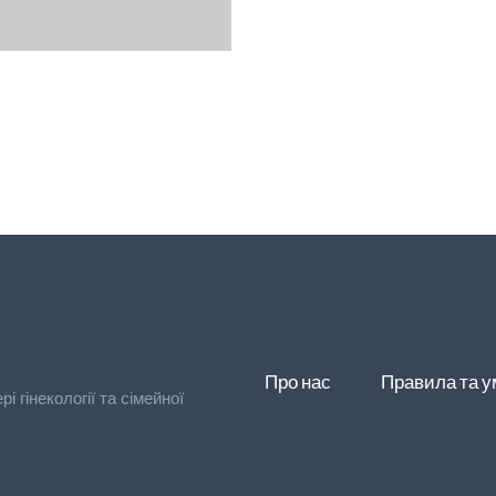
Про нас
Правила та 
 гінекології та сімейної