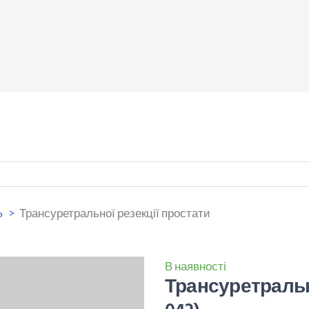
Ь
Трансуретральної резекції простати
В наявності
Трансуретральн