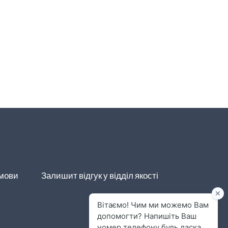
умови
Залишит відгук у відділ якості