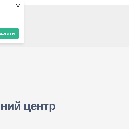
×
ерства
волити
ку
ний центр